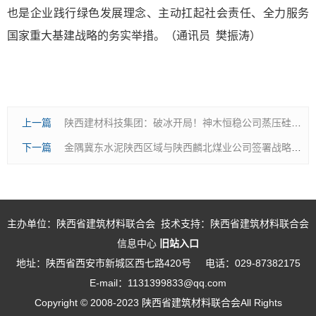
也是企业践行绿色发展理念、主动扛起社会责任、全力服务
国家重大基建战略的务实举措。（通讯员 樊振涛）
上一篇
陕西建材科技集团：破冰开局！神木恒稳公司蒸压硅酸盐骨料实现市场化应用突破
下一篇
金隅冀东水泥陕西区域与陕西麟北煤业公司签署战略合作协议
主办单位：陕西省建筑材料联合会 技术支持：陕西省建筑材料联合会
信息中心
旧站入口
地址：陕西省西安市新城区西七路420号
电话：029-87382175
E-mail：1131399833@qq.com
Copyright © 2008-2023 陕西省建筑材料联合会All Rights