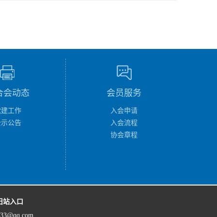
合会动态
会员服务
党建工作
入会申请
公示公告
入会流程
协会章程
旧站入口
833@qq.com