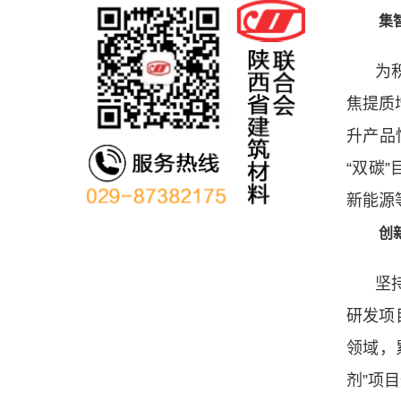
集
为
焦提质
升产品
“双碳
新能源
创
坚
研发项
领域，
剂”项