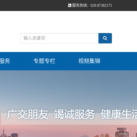
服务热线：029-87382175
服务
专题专栏
视频集锦