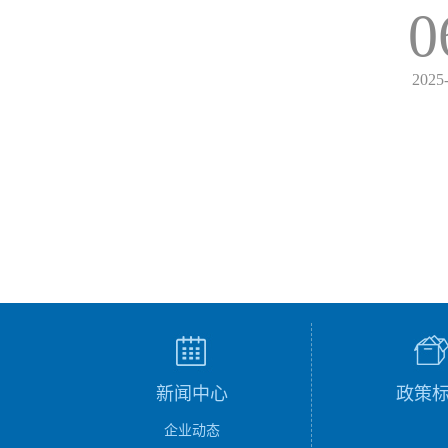
0
2025
新闻中心
政策
企业动态