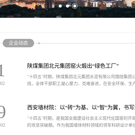
企业动态
1
陕煤集团北元集团窑火煅出“绿色工厂”
“十四五”时期，陕煤集团北元集团水泥有限公司围绕集团
-02
线，全体干部职工凝心聚力、克难奋进，在安全环保、生产经
9
西安墙材院：以“砖”为基、以“智”为翼，书
“十四五”时期，是我国全面建设社会主义现代化国家的开
-02
的攻坚突破期。作为我国墙体材料领域的领军科研设计单位，