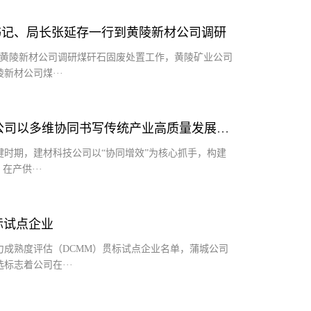
书记、局长张延存一行到黄陵新材公司调研
到黄陵新材公司调研煤矸石固废处置工作，黄陵矿业公司
材公司煤···
协同破局启新程 绿色转型谱华章 --建材科技公司以多维协同书写传统产业高质量发展答卷
时期，建材科技公司以“协同增效”为核心抓手，构建
产供···
标试点企业
力成熟度评估（DCMM）贯标试点企业名单，蒲城公司
志着公司在···