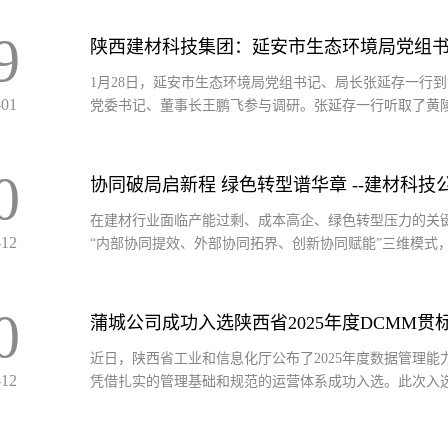
9
陕西建材科技集团：延安市生态环境局党组
1月28日，延安市生态环境局党组书记、局长张延存一行
-01
党委书记、董事长王鹏飞参与调研。张延存一行听取了黄陵新
0
在建材行业面临产能过剩、成本高企、绿色转型压力的关键
-12
“内部协同提效、外部协同拓界、创新协同赋能”三维模式，在
0
蒲城公司成功入选陕西省2025年度DCMM贯
近日，陕西省工业和信息化厅公布了2025年度数据管理能
-12
凭借扎实的管理基础和规范的运营体系成功入选。此次入选标