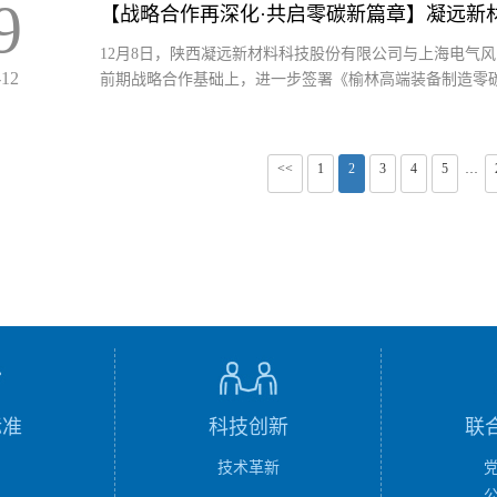
9
【战略合作再深化·共启零碳新篇章】凝远新
12月8日，陕西凝远新材料科技股份有限公司与上海电气风
-12
前期战略合作基础上，进一步签署《榆林高端装备制造零碳产
<<
1
2
3
4
5
···
标准
科技创新
联
技术革新